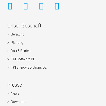
Weitere
Unser Geschäft
Informationen
Beratung
Navigation
überspringen
Planung
Bau & Betrieb
TKI Software DE
TKI Energy Solutions DE
Presse
News
Navigation
überspringen
Download