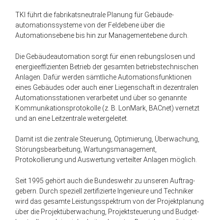
TKI führt die fabrikats­neutrale Planung für Gebäude­
automations­systeme von der Feldebene über die
Automations­ebene bis hin zur Management­ebene durch.
Die Gebäude­automation sorgt für einen reibungs­losen und
energie­effizienten Betrieb der gesamten betriebstechnischen
Anlagen. Dafür werden sämtliche Automations­funktionen
eines Gebäudes oder auch einer Liegenschaft in dezentralen
Automations­stationen verarbeitet und über so genannte
Kommunikations­protokolle (z. B. LonMark, BACnet) vernetzt
und an eine Leitzentrale weiter­geleitet.
Damit ist die zentrale Steuerung, Optimierung, Überwachung,
Störungs­bearbeitung, Wartungs­management,
Protokollierung und Auswertung verteilter Anlagen möglich.
Seit 1995 gehört auch die Bundes­wehr zu unseren Auftrag­
gebern. Durch speziell zertifizierte Ingenieure und Techniker
wird das gesamte Leistungs­spektrum von der Projekt­planung
über die Projekt­über­wachung, Projekt­steuerung und Budget­