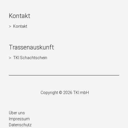
Kontakt
Kontakt
Navigation
überspringen
Trassenauskunft
TKI Schachtschein
Navigation
überspringen
Copyright © 2026 TKI mbH
Navigation
Über uns
überspringen
Impressum
Datenschutz