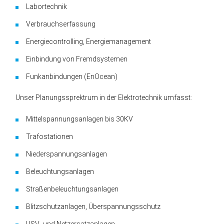
Labortechnik
Verbrauchserfassung
Energiecontrolling, Energie­management
Einbindung von Fremdsystemen
Funkanbindungen (EnOcean)
Unser Planungs­sprektrum in der Elektro­technik umfasst:
Mittelspannungs­anlagen bis 30KV
Trafostationen
Nieder­spannungs­anlagen
Beleuchtungsanlagen
Straßen­beleuchtungs­anlagen
Blitzschutz­anlagen, Überspannungs­schutz
USV- und Netzersatz­anlagen