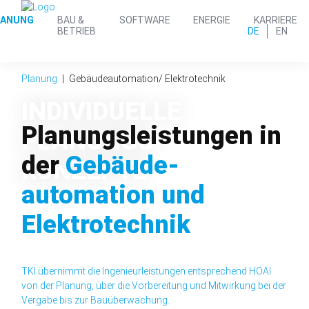
LANUNG
BAU &
SOFTWARE
ENERGIE
KARRIERE
DE
EN
BETRIEB
Planung
Gebäude­automation/ Elektro­technik
INDIVIDUELLE
Planungs­leistungen in
PLANUNGS-
der
Gebäude­
KONZEPTE
automation und
Elektro­technik
TKI übernimmt die Ingenieur­leistungen entsprechend HOAI
von der Planung, über die Vor­bereitung und Mit­wirkung bei der
Vergabe bis zur Bauüber­wachung.