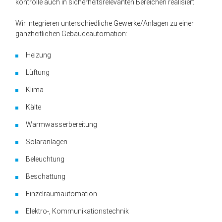
kontrolle auch in sicher­heits­rele­vanten Be­reichen realisiert.
Wir integrieren unterschiedliche Gewerke/Anlagen zu einer
ganzheitlichen Gebäude­automation:
Heizung
Lüftung
Klima
Kälte
Warmwasserbereitung
Solaranlagen
Beleuchtung
Beschattung
Einzelraumautomation
Elektro-, Kommunikationstechnik