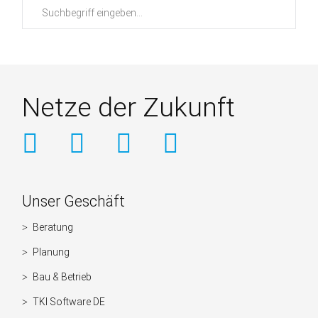
Suchbegriffe
Netze der Zukunft
Weitere
Unser Geschäft
Informationen
Beratung
Navigation
überspringen
Planung
Bau & Betrieb
TKI Software DE