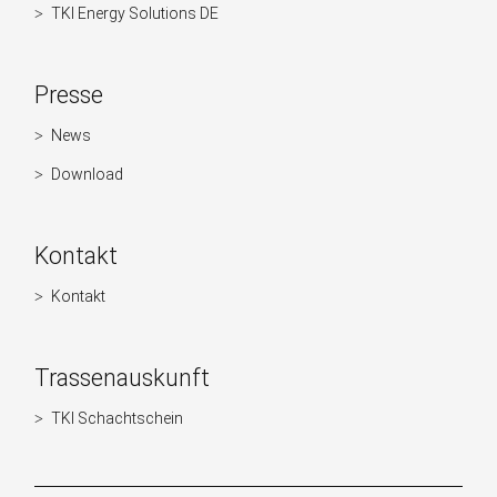
TKI Energy Solutions DE
Presse
News
Navigation
überspringen
Download
Kontakt
Kontakt
Navigation
überspringen
Trassenauskunft
TKI Schachtschein
Navigation
überspringen