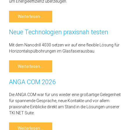
um Energieeffizienz überzeugen.
2.
Weiterlesen …
Platz
beim
Zukunftspreis
Neue Technologien praxisnah testen
der
Sparkasse
Mit dem Nanodrill 4030 setzen wir auf eine flexible Lösung für
Horizontalspülbohrungen im Glasfaserausbau.
Neue
Weiterlesen …
Technologien
praxisnah
testen
ANGA COM 2026
Die ANGA COM war für uns wieder eine großartige Gelegenheit
für spannende Gespräche, neue Kontakte und vor allem:
praxisnahe Einblicke direkt am Stand in die Lösungen unserer
TKI NET Suite.
ANGA
Weiterlesen …