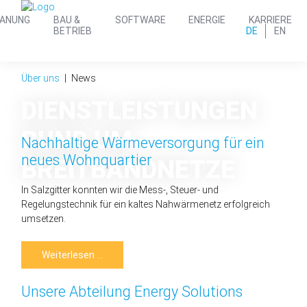
LANUNG
BAU &
SOFTWARE
ENERGIE
KARRIERE
DE
EN
BETRIEB
Über uns
News
DIENST­LEISTUNGEN
RUND UM
Nachhaltige Wärmeversorgung für ein
neues Wohnquartier
BREIT­BAND­NETZE
In Salzgitter konnten wir die Mess-, Steuer- und
Regelungstechnik für ein kaltes Nahwärmenetz erfolgreich
umsetzen.
Nachhaltige
Weiterlesen …
Wärmeversorgung
für
ein
Unsere Abteilung Energy Solutions
neues
Wohnquartier