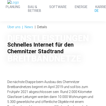
PLANUNG
BAU &
SOFTWARE
ENERGIE
KARRI
DE
BETRIEB
Über uns
News
Details
DIENST­LEISTUNGEN
Schnelles Internet für den
RUND UM
Chemnitzer Stadtrand
BREIT­BAND­NETZE
Die nächste Etappe beim Ausbau des Chemnitzer
Breitbandnetzes beginnt im April 2019 und soll bis zum
Frühjahr 2021 abgeschlossen sein. Rund 2.000 Kilometer
Glasfaser-Leitungen werden dann 10.000 Wohnungen und
5.300 gewerbliche und öffentliche Objekte mit einem