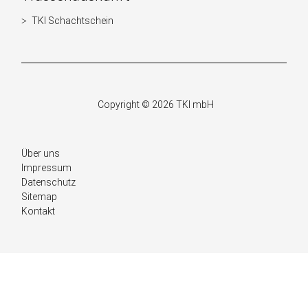
TKI Schachtschein
Navigation
überspringen
Copyright © 2026 TKI mbH
Navigation
Über uns
überspringen
Impressum
Datenschutz
Sitemap
Kontakt