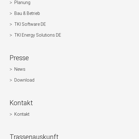
überspringen
Planung
Bau & Betrieb
TKI Software DE
TKI Energy Solutions DE
Presse
News
Navigation
überspringen
Download
Kontakt
Kontakt
Navigation
überspringen
Trassenauskunft