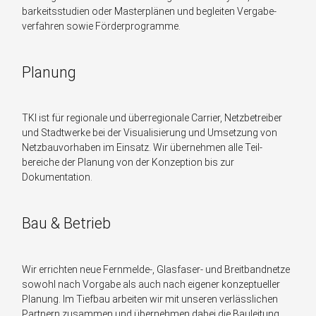
barkeits­studien oder Master­plänen und begleiten Vergabe­
verfahren sowie Förder­programme.
Planung
TKI ist für regionale und über­regionale Carrier, Netz­betreiber
und Stadt­werke bei der Visualisierung und Um­setzung von
Netz­bau­vor­haben im Einsatz. Wir über­nehmen alle Teil­
bereiche der Planung von der Konzeption bis zur
Dokumentation.
Bau & Betrieb
Wir errichten neue Fernmelde-, Glasfaser- und Breit­band­netze
sowohl nach Vorgabe als auch nach eigener konzeptueller
Planung. Im Tiefbau arbeiten wir mit unseren verlässlichen
Partnern zusammen und über­nehmen dabei die Bau­leitung