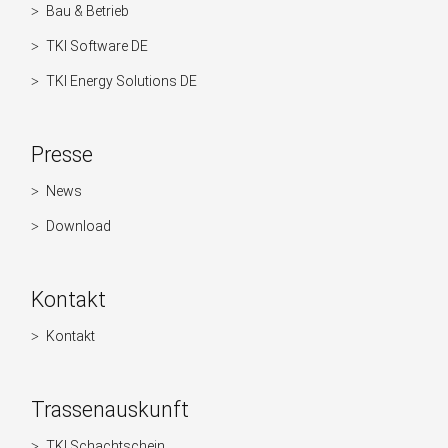
Bau & Betrieb
TKI Software DE
TKI Energy Solutions DE
Presse
News
Navigation
überspringen
Download
Kontakt
Kontakt
Navigation
überspringen
Trassenauskunft
TKI Schachtschein