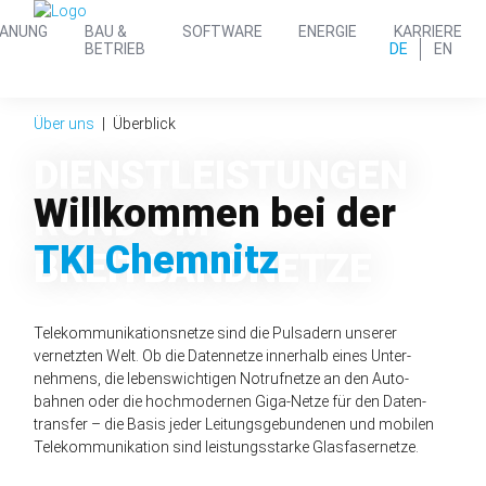
LANUNG
BAU &
SOFTWARE
ENERGIE
KARRIERE
DE
EN
BETRIEB
Über uns
Überblick
DIENST­LEISTUNGEN
Willkommen bei der
RUND UM
TKI Chemnitz
BREIT­BAND­NETZE
Telekommunikations­netze sind die Puls­adern unserer
vernetzten Welt. Ob die Daten­netze innerhalb eines Unter­
nehmens, die lebens­wichtigen Not­ruf­netze an den Auto­
bahnen oder die hoch­modernen Giga-Netze für den Daten­
transfer – die Basis jeder Leitungsgebundenen und mobilen
Tele­kommunikation sind leistungsstarke Glasfaser­netze.