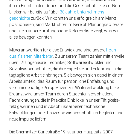
ihrem Eintritt in den Ruhestand die Gesellschaft leiteten. Nun
blicken wir bereits auf über
30 Jahre Unternehmens­
geschichte
zurück. Wir konnten uns erfolgreich am Markt
positionieren, sind Markt­führer im Bereich Planungssoftware
und allein unsere umfang­reiche Referenz­liste zeigt, was wir
alles bewegen konnten.
Mit­ver­antwortlich für diese Ent­wicklung sind unsere
hoch­
qualifizierten Mitarbeiter
. Zu unserem Team zählen mittlerweile
über 170 Ingenieure, Techniker, Software­entwickler und
Sozialwissenschaftler, die ihre Expertise und Erfahrung in die
tagtägliche Arbeit einbringen. Sie bewegen sich dabei in einem
Arbeits­umfeld, das Raum für persönliche Entfaltung und
verschiedenartige Perspektiven zur Weiterentwicklung bietet.
Ergänzt wird unser Team durch Studenten verschiedener
Fachrichtungen, die in Praktika Einblicke in unser Tätigkeits­
feld gewinnen und in Abschlussarbeiten technische
Entwicklungen oder Prozesse wissenschaftlich begleiten und
neue Impulse liefern.
Die Chemnitzer Curiestraße 19 ist unser Hauptsitz. 2007