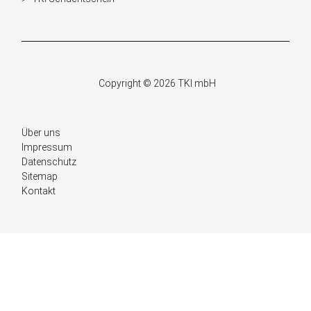
Navigation
überspringen
Copyright © 2026 TKI mbH
Navigation
Über uns
überspringen
Impressum
Datenschutz
Sitemap
Kontakt