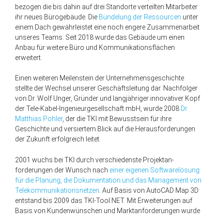
bezogen die bis dahin auf drei Standorte verteilten Mit­arbeiter
ihr neues Bürogebäude. Die
Bündelung der Ressourcen
unter
einem Dach gewährleistet eine noch engere Zusammen­arbeit
unseres Teams. Seit 2018 wurde das Gebäude um einen
Anbau für weitere Büro und Kommunikations­flächen
erweitert.
Einen weiteren Meilen­stein der Unternehmens­geschichte
stellte der Wechsel unserer Geschäfts­leitung dar. Nachfolger
von Dr. Wolf Unger, Gründer und lang­jähriger innovativer Kopf
der Tele-Kabel-Ingenieur­gesellschaft mbH, wurde 2008
Dr.
Matthias Pohler
, der die TKI mit Bewuss­tsein für ihre
Geschichte und versiertem Blick auf die Heraus­forderungen
der Zukunft erfolg­reich leitet.
2001 wuchs bei TKI durch verschiedenste Projekt­an­
forderungen der Wunsch nach
einer eigenen Software­lösung
für die Planung, die Doku­mentation und das Management von
Tele­kommunikations­netzen
. Auf Basis von AutoCAD Map 3D
entstand bis 2009 das TKI-Tool NET. Mit Erweiterungen auf
Basis von Kunden­wünschen und Markt­anforderungen wurde