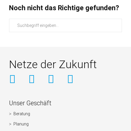
Noch nicht das Richtige gefunden?
Suchbegriffe
Netze der Zukunft
Weitere
Unser Geschäft
Informationen
Beratung
Navigation
überspringen
Planung