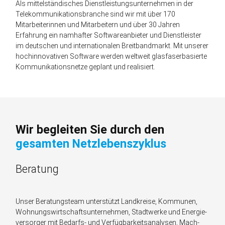
Als mittel­ständisches Dienst­leistungs­unternehmen in der
Tele­kommunikations­branche sind wir mit über 170
Mitarbeiter­innen und Mitarbeitern und über 30 Jahren
Erfahrung ein namhafter Softwareanbieter und Dienstleister
im deutschen und internationalen Breit­band­markt. Mit unserer
hoch­innovativen Software werden weltweit glas­faser­basierte
Kommunikations­netze geplant und realisiert.
Wir begleiten Sie durch den
gesamten Netz­lebens­zyklus
Beratung
Unser Beratungs­team unterstützt Land­kreise, Kommunen,
Wohnungs­wirtschafts­unternehmen, Stadt­werke und Energie­
versorger mit Bedarfs- und Verfügbar­keits­analysen, Mach­