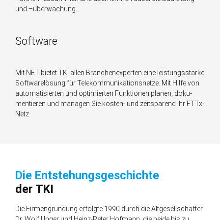
und –überwachung.
Software
Mit NET bietet TKI allen Branchen­experten eine leistungs­starke
Soft­ware­lösung für Telekommunika­tions­netze. Mit Hilfe von
auto­matisierten und opti­mierten Funk­tionen planen, doku­
mentieren und managen Sie kosten- und zeit­sparend Ihr FTTx-
Netz.
Die Entstehungs­geschichte
der TKI
Die Firmengründung erfolgte 1990 durch die Altgesellschafter
Dr. Wolf Unger und Heinz-Peter Hofmann, die beide bis zu