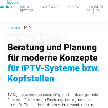
LANUNG
BAU &
SOFTWARE
ENERGIE
KARRIERE
DE
EN
BETRIEB
Planung
IPTV
INDIVIDUELLE
Beratung und Planung
PLANUNGS-
für moderne Kon­zepte
KONZEPTE
für IPTV-Systeme bzw.
Kopf­stellen
TV-Signale werden standard­mäßig über Koax­kabel gesendet.
Dazu bedarf es immer der Errichtung eines eigenen Koax­
netzes. Die TKI kann Ihnen diesen Mehr­auf­wand ersparen.