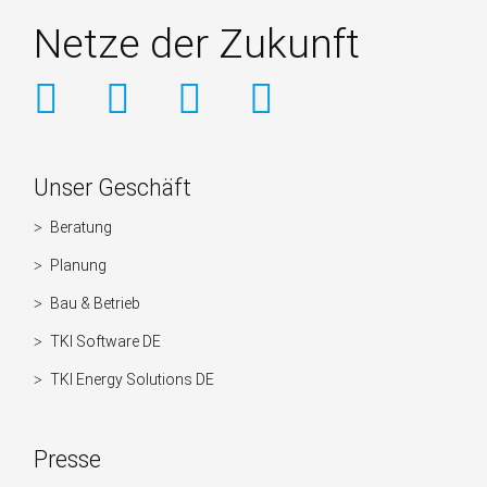
Netze der Zukunft
Weitere
Unser Geschäft
Informationen
Beratung
Navigation
überspringen
Planung
Bau & Betrieb
TKI Software DE
TKI Energy Solutions DE
Presse