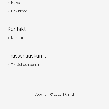
News
Navigation
überspringen
Download
Kontakt
Kontakt
Navigation
überspringen
Trassenauskunft
TKI Schachtschein
Navigation
überspringen
Copyright © 2026 TKI mbH