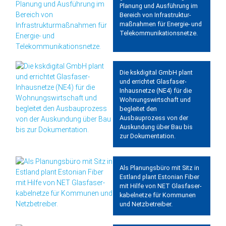
Planung und Ausführung im
Bereich von Infrastruktur­
maßnahmen für Energie- und
Tele­kommu­nikations­netze.
Die kskdigital GmbH plant
und errichtet Glasfaser-
Inhausnetze (NE4) für die
Wohnungswirtschaft und
begleitet den
Ausbauprozess von der
Auskundung über Bau bis
zur Dokumentation.
Als Planungs­büro mit Sitz in
Estland plant Estonian Fiber
mit Hilfe von NET Glas­faser­
kabel­netze für Kommunen
und Netz­be­treiber.