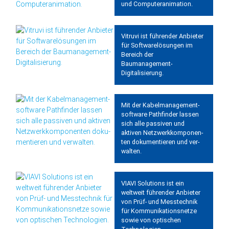
und Computeranimation.
Vitruvi ist führender Anbieter
für Softwarelösungen im
Bereich der
Baumanagement-
Digitalisierung.
Mit der Kabel­manage­ment­
soft­ware Pathfinder lassen
sich alle passiven und
aktiven Netz­werk­kom­po­nen­
ten doku­men­tieren und ver­
walten.
VIAVI Solutions ist ein
weltweit führender Anbieter
von Prüf- und Messtechnik
für Kommunikationsnetze
sowie von optischen