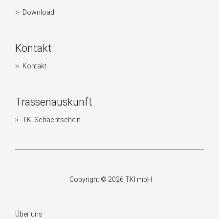
überspringen
Download
Kontakt
Kontakt
Navigation
überspringen
Trassenauskunft
TKI Schachtschein
Navigation
überspringen
Copyright © 2026 TKI mbH
Navigation
Über uns