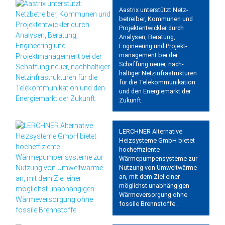
Aastrix unterstützt Netz­
betreiber, Kommunen und
Projekt­entwickler durch
Analysen, Beratung,
Engineering und Projekt­
management bei der
Schaffung neuer, nach­
haltiger Netz­infra­strukturen
für die Tele­kommunikation
und den Energie­markt der
Zukunft.
LERCHNER Alternative
Heizsysteme GmbH bietet
hocheffiziente
Wärmepumpensysteme zur
Nutzung von Umweltwärme
an, mit dem Ziel einer
möglichst unabhängigen
Wärmeversorgung ohne
fossile Brennstoffe.