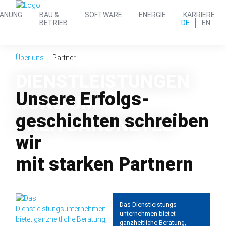
LANUNG
BAU &
SOFTWARE
ENERGIE
KARRIERE
DE
EN
BETRIEB
Über uns
Partner
DIENST­LEISTUNGEN
Unsere Erfolgs­
RUND UM
geschichten schreiben
BREIT­BAND­NETZE
wir
mit starken Partnern
Das Dienstleistungs­
unternehmen bietet
ganzheitliche Beratung,