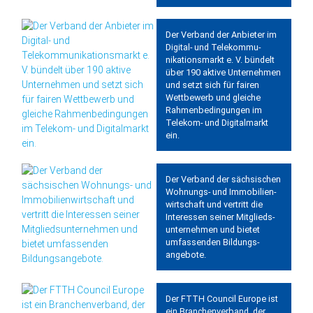
Der Verband der Anbieter im
Digital‑ und Tele­kommu­
nikations­markt e. V. bündelt
über 190 aktive Unter­nehmen
und setzt sich für fairen
Wett­bewerb und gleiche
Rahmen­bedingungen im
Telekom- und Digital­markt
ein.
Der Verband der sächsischen
Wohnungs- und Immobilien­
wirtschaft und vertritt die
Interessen seiner Mitglieds­
unter­nehmen und bietet
umfassenden Bildungs­
angebote.
Der FTTH Council Europe ist
ein Branchenverband, der