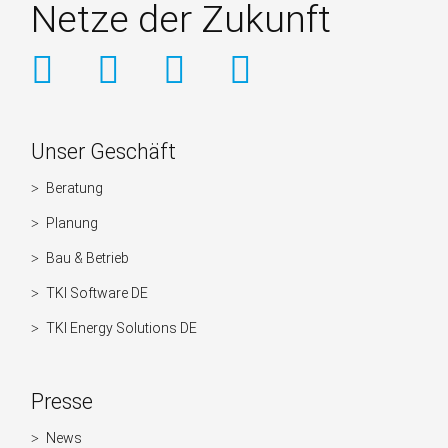
Netze der Zukunft
Weitere
Unser Geschäft
Informationen
Beratung
Navigation
überspringen
Planung
Bau & Betrieb
TKI Software DE
TKI Energy Solutions DE
Presse
News
Navigation