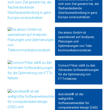
sich zum Ziel gesetzt hat, die
flächendeckende
Glasfaseranbindung in ganz
Europa voranzutreiben.
Die atesio GmbH ist
spezialisiert auf Analysen,
Planungen und
Optimierungen von Tele­
kommunikations­netzen.
Comsof Fiber zählt zu den
führenden Softwarelösungen
für die Optimierung von
FTTx-Netzen.
Autodesk® ist der
weltgrößte
Softwareentwickler für
computer­aided design (CAD)