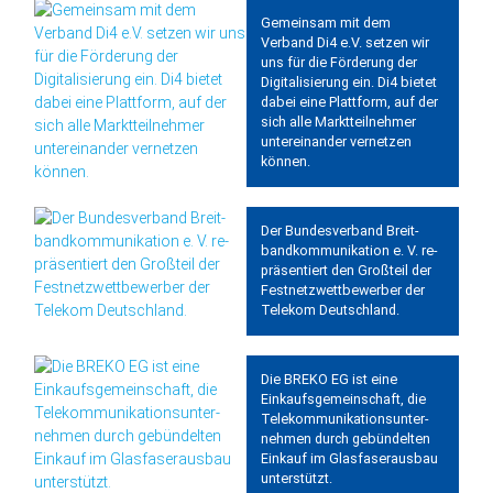
Gemeinsam mit dem
Verband Di4 e.V. setzen wir
uns für die Förderung der
Digitalisierung ein. Di4 bietet
dabei eine Plattform, auf der
sich alle Marktteilnehmer
untereinander vernetzen
können.
Der Bundes­verband Breit­
band­kom­mu­ni­ka­tion e. V. re­
präs­en­tiert den Groß­teil der
Fest­netz­wett­be­werber der
Telekom Deutschland.
Die BREKO EG ist eine
Einkaufs­gemeinschaft, die
Tele­kommunikations­unter­
nehmen durch gebündelten
Einkauf im Glas­faser­ausbau
unter­stützt.