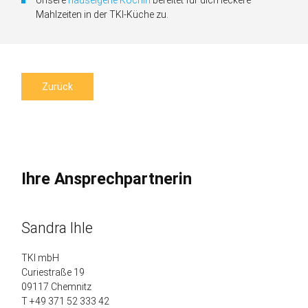
Unsere
hauseigene Köchin
bereitet für dich leckere
Mahlzeiten in der TKI-Küche zu.
Zurück
Ihre Ansprechpartnerin
Sandra Ihle
TKI mbH
Curiestraße 19
09117 Chemnitz
T +49 371 52 333 42