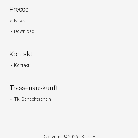
Presse
News
Navigation
überspringen
Download
Kontakt
Kontakt
Navigation
überspringen
Trassenauskunft
TKI Schachtschein
Navigation
überspringen
Copyright © 2026 TKI mbH