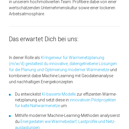
in unserem hoch­motivierten Team. Profitiere dabei von einer
wert­schätzenden Unternehmens­kultur sowie einer lockeren
Arbeits­atmo­sphäre.
Das erwartet Dich bei uns:
In deiner Rolle als
KI‑In­genieur für Wärme­netz­plan­ung
(m/w/d) ge­staltest du inno­vative, daten­getriebene Lösung­en
für die Plan­ung und Optimier­ung moderner Wärme­netze
und
kom­binierst dabei Machine Learn­ing mit Geo­daten­analyse
und nach­haltigen Energie­konzepten.
Du ent­wickelst
KI-basierte Modelle
zur effi­zienten Wärme­
netz­plan­ung und setzt diese in
inno­vativen Pilot­projekten
für kalte Nah­wärme­netze
um.
Mit­hilfe moder­ner Machine-Learn­ing-Methoden analy­sierst
du
Energie­daten wie Wärme­bedarf, Last­profile und Netz­
aus­last­ungen
.