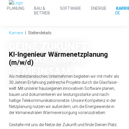
PLANUNG
BAU &
SOFTWARE
ENERGIE
KARRI
DE
BETRIEB
Karriere
Stellendetails
DEINE ZUKUNFT.
KI-Ingenieur Wärmenetzplanung
UNSERE VISION.
(m/w/d)
GEMEINSAM
Als mittel­ständisches Unter­nehmen begleiten wir mit mehr als
GESTALTEN.
30 Jahren Erfahrung zahl­reiche Projekte durch die Glas­faser­
welt. Mit unserer haus­eigenen inno­vativen Software planen,
bauen und doku­mentieren wir leistungs­starke und nach­
haltige Tele­kommu­nikations­netze. Unsere Kompetenz in der
Netz­planung nutzen wir außer­dem, um die Energie­wende in
der klima­neutralen Wärme­versorgung voran­zutreiben.
Gestalte mit uns die Netze der Zukunft und finde Deinen Platz