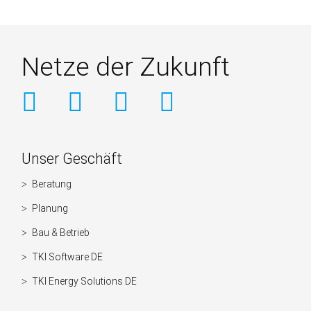
Netze der Zukunft
Weitere
Unser Geschäft
Informationen
Beratung
Navigation
überspringen
Planung
Bau & Betrieb
TKI Software DE
TKI Energy Solutions DE