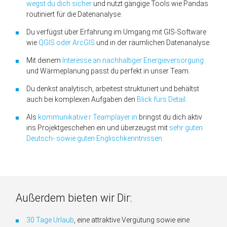
wegst du dich sicher
und nutzt gängige Tools wie Pandas
routiniert für die Daten­analyse.
Du ver­fügst über Er­fahr­ung im Um­gang mit GIS-Soft­ware
wie
QGIS oder ArcGIS
und in der räum­lichen Daten­analyse.
Mit deinem
Inter­esse an nach­haltiger Energie­ver­sorg­ung
und Wärme­plan­ung passt du perfekt in unser Team.
Du denkst analytisch, arbeitest strukturiert und be­hältst
auch bei komplexen Auf­gaben den
Blick fürs Detail
.
Als
kommu­nikative:r Team­player:in
bringst du dich aktiv
ins Projekt­geschehen ein und über­zeugst mit
sehr guten
Deutsch- sowie guten Englisch­kenntnissen
.
Außerdem bieten wir Dir:
30 Tage Urlaub
, eine attraktive Vergütung sowie eine