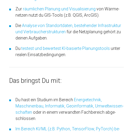
Zur
räum­lichen Plan­ung und Visualisier­ung
von Wärme­
netzen nutzt du GIS-Tools (z.B. QGIS, ArcGIS).
Die
Analyse von Stand­ort­daten, be­stehender Infra­struktur
und Ver­braucher­strukturen
für die Netz­plan­ung gehört zu
deinen Auf­gaben.
Du
test­est und bewert­est KI-basierte Plan­ungs­tools
unter
realen Einsatz­beding­ungen.
Das bringst Du mit:
Du hast ein Studium im Be­reich
Energie­technik,
Maschinen­bau, In­formatik, Geo­informatik, Um­welt­wissen­
schaften
oder in einem ver­wandten Fach­bereich ab­ge­
schlossen.
Im Be­reich KI/ML (z.B. Python, TensorFlow, PyTorch) be­