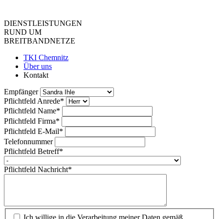
DIENST­LEISTUNGEN
RUND UM
BREIT­BAND­NETZE
TKI Chemnitz
Über uns
Kontakt
Empfänger
Pflichtfeld
Anrede
*
Pflichtfeld
Name
*
Pflichtfeld
Firma
*
Pflichtfeld
E-Mail
*
Telefonnummer
Pflichtfeld
Betreff
*
Pflichtfeld
Nachricht
*
Ich willige in die Verarbeitung meiner Daten gemäß