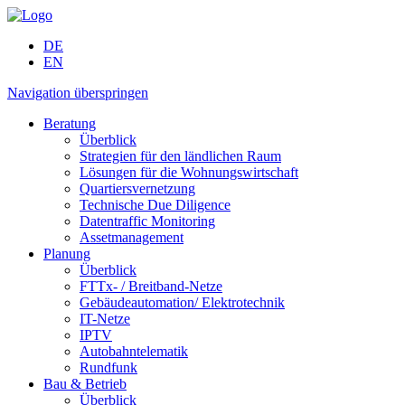
DE
EN
Navigation überspringen
Beratung
Überblick
Strategien für den ländlichen Raum
Lösungen für die Wohnungs­wirtschaft
Quartiers­vernetzung
Technische Due Diligence
Datentraffic Monitoring
Assetmanagement
Planung
Überblick
FTTx- / Breitband-Netze
Gebäude­automation/ Elektro­technik
IT-Netze
IPTV
Autobahn­telematik
Rundfunk
Bau & Betrieb
Überblick