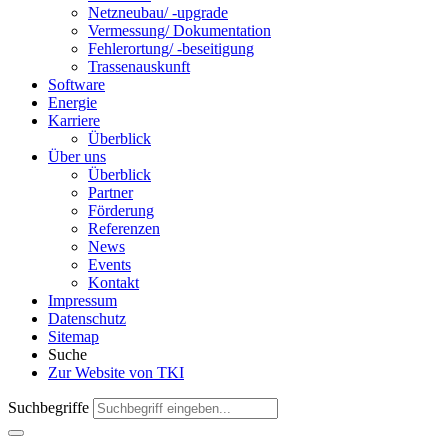
Netzneubau/ -upgrade
Ver­messung/ Doku­mentation
Fehlerortung/ -beseitigung
Trassenauskunft
Software
Energie
Karriere
Überblick
Über uns
Überblick
Partner
Förderung
Referenzen
News
Events
Kontakt
Impressum
Datenschutz
Sitemap
Suche
Zur Website von TKI
Suchbegriffe