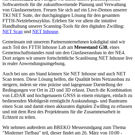
Softwaretools für die zukunftsweisende Planung und Verwaltung
von Glasfasernetzen. Freuen Sie sich auf ein Live-Demos unserer
TKI NET Suite, der durchgängigen Lösung für den gesamten
FTTH-Netzlebenszyklus. Erleben Sie vor allem die intuitive
Handhabung unserer
Scanning-Tools für den digitalen Zwilling
:
NET Scan
und
NET Inhouse
.
Gemeinsam mit unserem Partnerunternehmen kskdigital sind wir
auch Teil des
FTTH Inhouse Lab
am
Messestand G38
, eines
Gemeinschaftsstandes rund um den Glasfaserausbau in der NE4.
Dort zeigen wir unsere fortschrittliche Scanlösung NET Inhouse live
in realer Anwendungsumgebung.
Auch bei uns am Stand können Sie
NET Inhouse und auch NET
Scan testen.
Diese Lösung helfen, die Qualität beim Netzausbau zu
steigern, indem sie eine präzise und lagegenaue Darstellung der
Bedingungen vor Ort in 2D und 3D erfasst. Durch die Kombination
von LiDAR und hochgenauem GNSS in einem einzigen, einfach zu
bedienenden Mobilgerät ermöglicht Auskundungs- und Bauteams
einen Scan und damit einen akkuraten digitalen Zwilling zu erfassen
und mit dem Rest des Projektteams für die Zusammenarbeit in
Echtzeit zu teilen.
Wir nehmen außerdem am
BREKO Messerundgang zum Thema
"Moderner Tiefbau"
teil, dieser findet am 26. März von 10:00 -