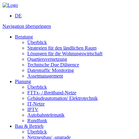
DE
Navigation überspringen
Beratung
Überblick
Strategien für den ländlichen Raum
Lösungen für die Wohnungs­wirtschaft
Quartiers­vernetzung
Technische Due Diligence
Datentraffic Monitoring
Assetmanagement
Planung
Überblick
FTTx- / Breitband-Netze
Gebäude­automation/ Elektro­technik
IT-Netze
IPTV
Autobahn­telematik
Rundfunk
Bau & Betrieb
Überblick
Netzneubau/ -upgrade