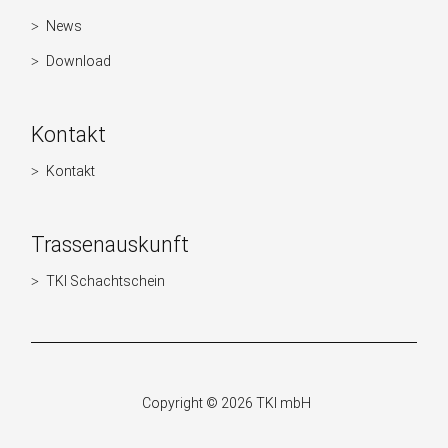
News
Navigation
überspringen
Download
Kontakt
Kontakt
Navigation
überspringen
Trassenauskunft
TKI Schachtschein
Navigation
überspringen
Copyright © 2026 TKI mbH