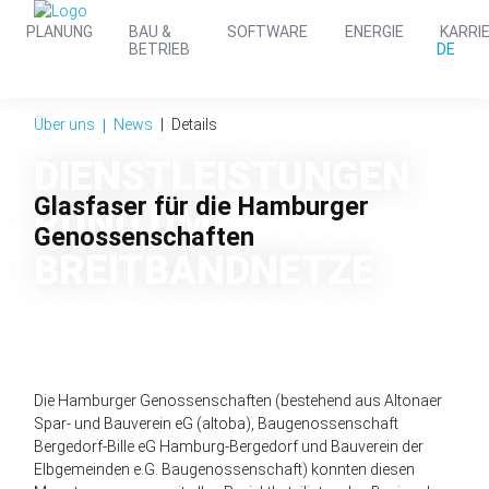
PLANUNG
BAU &
SOFTWARE
ENERGIE
KARRI
DE
BETRIEB
Über uns
News
Details
DIENST­LEISTUNGEN
Glasfaser für die Hamburger
RUND UM
Genossenschaften
BREIT­BAND­NETZE
Die Hamburger Genossenschaften (bestehend aus Altonaer
Spar- und Bauverein eG (altoba), Baugenossenschaft
Bergedorf-Bille eG Hamburg-Bergedorf und Bauverein der
Elbgemeinden e.G. Baugenossenschaft) konnten diesen