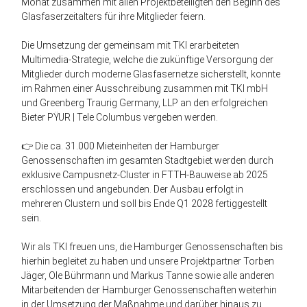
Monat zusammen mit allen Projektbeteiligten den Beginn des
Glasfaserzeitalters für ihre Mitglieder feiern.
Die Umsetzung der gemeinsam mit TKI erarbeiteten
Multimedia-Strategie, welche die zukünftige Versorgung der
Mitglieder durch moderne Glasfasernetze sicherstellt, konnte
im Rahmen einer Ausschreibung zusammen mit TKI mbH
und Greenberg Traurig Germany, LLP an den erfolgreichen
Bieter PŸUR | Tele Columbus vergeben werden.
👉 Die ca. 31.000 Mieteinheiten der Hamburger
Genossenschaften im gesamten Stadtgebiet werden durch
exklusive Campusnetz-Cluster in FTTH-Bauweise ab 2025
erschlossen und angebunden. Der Ausbau erfolgt in
mehreren Clustern und soll bis Ende Q1 2028 fertiggestellt
sein.
Wir als TKI freuen uns, die Hamburger Genossenschaften bis
hierhin begleitet zu haben und unsere Projektpartner Torben
Jäger, Ole Bührmann und Markus Tanne sowie alle anderen
Mitarbeitenden der Hamburger Genossenschaften weiterhin
in der Umsetzung der Maßnahme und darüber hinaus zu