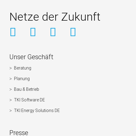
Netze der Zukunft
Weitere
Unser Geschäft
Informationen
Beratung
Navigation
überspringen
Planung
Bau & Betrieb
TKI Software DE
TKI Energy Solutions DE
Presse