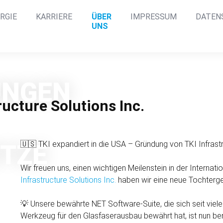
RGIE
KARRIERE
ÜBER
IMPRESSUM
DATEN
UNS
UNGEN
ucture Solutions Inc.
🇺🇸 TKI expandiert in die USA – Gründung von TKI Infrastr
ETZE
Wir freuen uns, einen wichtigen Meilenstein in der Internat
Infrastructure Solutions Inc.
haben wir eine neue Tochterge
💡 Unsere bewährte NET Soft­ware-Suite, die sich seit viele
Werk­zeug für den Glas­faser­ausbau bewährt hat, ist nun be