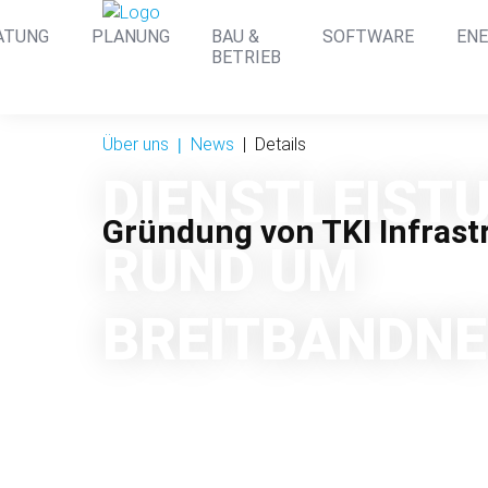
ion
ATUNG
PLANUNG
BAU &
SOFTWARE
ENE
ingen
BETRIEB
Über uns
News
Details
DIENST­LEIST
Gründung von TKI Infrastr
RUND UM
BREIT­BAND­N