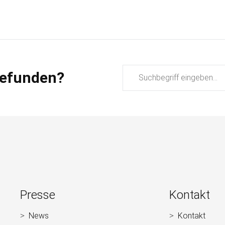
Suchbegriffe
gefunden?
Presse
Kontakt
News
Kontakt
Navigation
Navigation