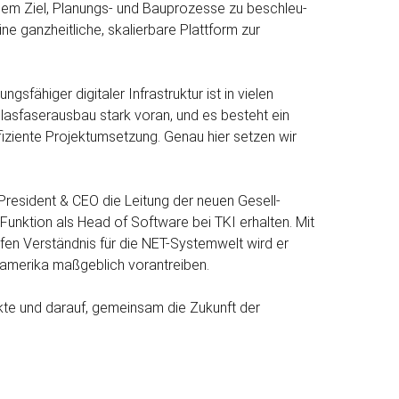
 dem Ziel, Planungs- und Bau­prozesse zu beschleu­
e ganz­heitliche, skalierbare Platt­form zur
­fähiger digitaler Infra­struktur ist in vielen
asfaser­ausbau stark voran, und es besteht ein
fiziente Projekt­umsetzung. Genau hier setzen wir
President & CEO die Leitung der neuen Gesell­
 Funktion als Head of Soft­ware bei TKI erhalten. Mit
efen Verständnis für die NET-Systemwelt wird er
rdamerika maßgeblich vorantreiben.
kte und darauf, gemeinsam die Zukunft der