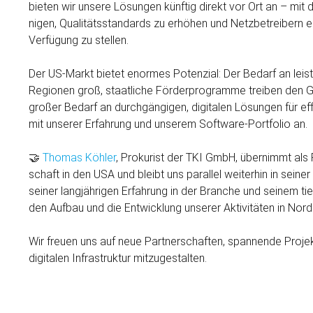
bieten wir unsere Lösungen künftig direkt vor Ort an – mit
nigen, Qualitäts­standards zu erhöhen und Netz­betreibern ein
Verfügung zu stellen.
Der US-Markt bietet enormes Potenzial: Der Bedarf an leistungs
Regionen groß, staatliche Förder­programme treiben den Gl
großer Bedarf an durch­gängigen, digitalen Lösungen für ef
mit unserer Erfahrung und unserem Soft­ware-Portfolio an.
🤝
Thomas Köhler
, Prokurist der TKI GmbH, übernimmt als 
schaft in den USA und bleibt uns parallel weiterhin in seiner
seiner langjährigen Erfahrung in der Branche und seinem ti
den Auf­bau und die Ent­wicklung unserer Aktivitäten in No
Wir freuen uns auf neue Partner­schaften, spannende Proje
digitalen Infrastruktur mitzugestalten.