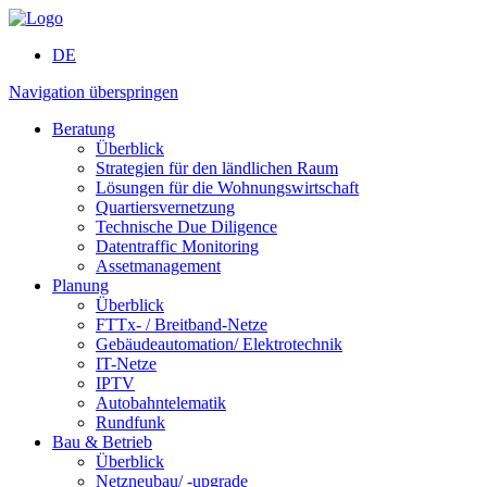
DE
Navigation überspringen
Beratung
Überblick
Strategien für den ländlichen Raum
Lösungen für die Wohnungs­wirtschaft
Quartiers­vernetzung
Technische Due Diligence
Datentraffic Monitoring
Assetmanagement
Planung
Überblick
FTTx- / Breitband-Netze
Gebäude­automation/ Elektro­technik
IT-Netze
IPTV
Autobahn­telematik
Rundfunk
Bau & Betrieb
Überblick
Netzneubau/ -upgrade