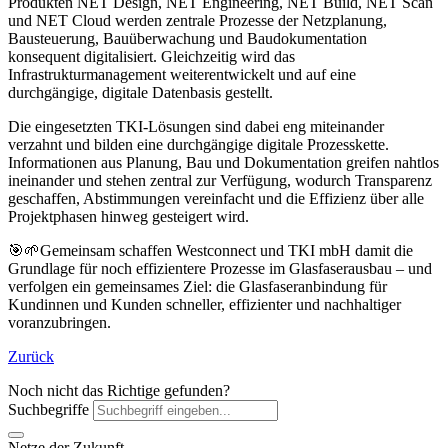
Produkten NET Design, NET Engineering, NET Build, NET Scan
und NET Cloud werden zentrale Prozesse der Netzplanung,
Bausteuerung, Bauüberwachung und Baudokumentation
konsequent digitalisiert. Gleichzeitig wird das
Infrastrukturmanagement weiterentwickelt und auf eine
durchgängige, digitale Datenbasis gestellt.
Die eingesetzten TKI-Lösungen sind dabei eng miteinander
verzahnt und bilden eine durchgängige digitale Prozesskette.
Informationen aus Planung, Bau und Dokumentation greifen nahtlos
ineinander und stehen zentral zur Verfügung, wodurch Transparenz
geschaffen, Abstimmungen vereinfacht und die Effizienz über alle
Projektphasen hinweg gesteigert wird.
🎯🌱Gemeinsam schaffen Westconnect und TKI mbH damit die
Grundlage für noch effizientere Prozesse im Glasfaserausbau – und
verfolgen ein gemeinsames Ziel: die Glasfaseranbindung für
Kundinnen und Kunden schneller, effizienter und nachhaltiger
voranzubringen.
Zurück
Noch nicht das Richtige gefunden?
Suchbegriffe
Netze der Zukunft