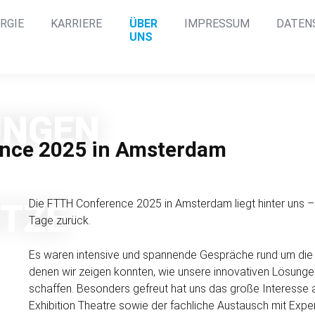
RGIE
KARRIERE
ÜBER
IMPRESSUM
DATEN
UNS
UNGEN
nce 2025 in Amster­dam
Die FTTH Conference 2025 in Amster­dam liegt hinter uns – u
ETZE
Tage zurück.
Es waren intensive und spannende Ge­spräche rund um die 
denen wir zeigen konnten, wie unsere inno­vativen Lösung
schaffen. Besonders gefreut hat uns das große Interesse 
Exhibition Theatre sowie der fachliche Austausch mit Expe