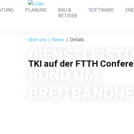
ion
ATUNG
PLANUNG
BAU &
SOFTWARE
ENE
ingen
BETRIEB
Über uns
News
Details
DIENST­LEIST
TKI auf der FTTH Confere
RUND UM
BREIT­BAND­N