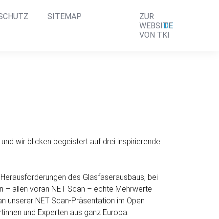
SCHUTZ
SITEMAP
ZUR
DE
WEBSITE
VON TKI
nd wir blicken be­geistert auf drei inspirierende
Heraus­forderungen des Glasfaser­ausbaus, bei
en – allen voran NET Scan – echte Mehr­werte
an unserer NET Scan-Präsen­tation im Open
rt­innen und Experten aus ganz Europa.