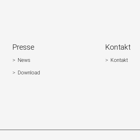
Presse
Kontakt
News
Kontakt
Navigation
Navigation
überspringen
überspringen
Download