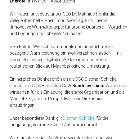
Energie
“ im Waldorf Astoria Berlin.
Wir freuen uns, dass unser CEO Dr. Matthias Pohler die
Gelegen­heit hatte, einen Impulsvortrag zum Thema
„Innovative Wärme­konzepte für urbane Quartiere – Vorgehen
und Lösungs­möglichkeiten“ zu halten.
Sein Fokus: Wie sich kommunale und unternehmens­
bezogene Wärme­planung sinnvoll verzahnen lassen – mit
klaren Prozessen, digitalen Werkzeugen und einem
realistischen Blick auf Machbarkeit und Umsetzung.
Ein herzliches Dankeschön an die DSC Dietmar Schickel
Consulting GmbH und den GdW
Bundesverband
Wohnungs­
wirtschaft für die Einladung, die starke Organisation und die
Möglichkeit, unsere Perspektive in die Diskussion
einzubringen.
Unser besonderer Dank gilt
Dietmar Schickel
für die
langjährige, vertrauensvolle Zusammenarbeit.
Wir sind überzeugt: Die Wärmewende gelingt dort, wo