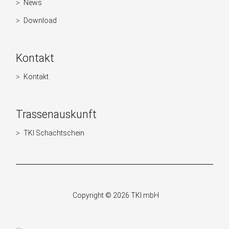
News
Navigation
überspringen
Download
Kontakt
Kontakt
Navigation
überspringen
Trassenauskunft
TKI Schachtschein
Navigation
überspringen
Copyright © 2026 TKI mbH