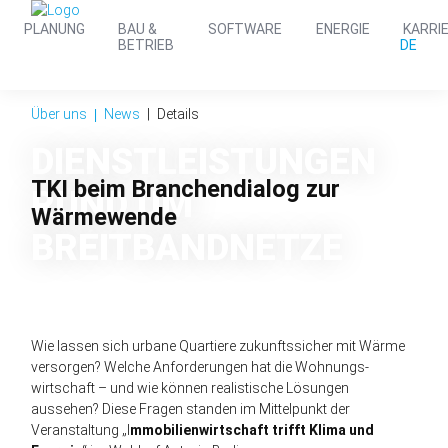
PLANUNG
BAU &
SOFTWARE
ENERGIE
KARRI
DE
BETRIEB
Über uns
News
Details
DIENST­LEISTUNGEN
TKI beim Branchen­dialog zur
RUND UM
Wärme­wende
BREIT­BAND­NETZE
Wie lassen sich urbane Quartiere zukunfts­sicher mit Wärme
versorgen? Welche Anforderungen hat die Wohnungs­
wirtschaft – und wie können realistische Lösungen
aussehen? Diese Fragen standen im Mittelpunkt der
Veranstaltung „I
mmobilien­wirtschaft trifft Klima und