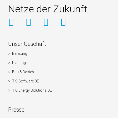
Netze der Zukunft
Weitere
Unser Geschäft
Informationen
Beratung
Navigation
überspringen
Planung
Bau & Betrieb
TKI Software DE
TKI Energy Solutions DE
Presse