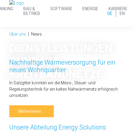
LANUNG
BAU &
SOFTWARE
ENERGIE
KARRIERE
DE
EN
BETRIEB
Über uns
News
DIENST­LEISTUNGEN
RUND UM
Nachhaltige Wärmeversorgung für ein
neues Wohnquartier
BREIT­BAND­NETZE
In Salzgitter konnten wir die Mess-, Steuer- und
Regelungstechnik für ein kaltes Nahwärmenetz erfolgreich
umsetzen.
Nachhaltige
Weiterlesen …
Wärmeversorgung
für
ein
Unsere Abteilung Energy Solutions
neues
Wohnquartier