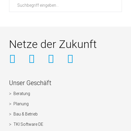
Suchbegriffe
Netze der Zukunft
Weitere
Unser Geschäft
Informationen
Beratung
Navigation
überspringen
Planung
Bau & Betrieb
TKI Software DE