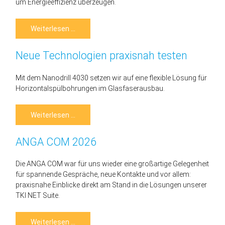
um Energieeffizienz überzeugen.
2.
Weiterlesen …
Platz
beim
Zukunftspreis
Neue Technologien praxisnah testen
der
Sparkasse
Mit dem Nanodrill 4030 setzen wir auf eine flexible Lösung für
Horizontalspülbohrungen im Glasfaserausbau.
Neue
Weiterlesen …
Technologien
praxisnah
testen
ANGA COM 2026
Die ANGA COM war für uns wieder eine großartige Gelegenheit
für spannende Gespräche, neue Kontakte und vor allem:
praxisnahe Einblicke direkt am Stand in die Lösungen unserer
TKI NET Suite.
ANGA
Weiterlesen …