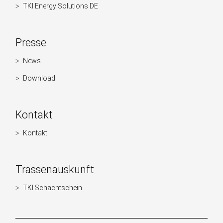
TKI Energy Solutions DE
Presse
News
Navigation
überspringen
Download
Kontakt
Kontakt
Navigation
überspringen
Trassenauskunft
TKI Schachtschein
Navigation
überspringen